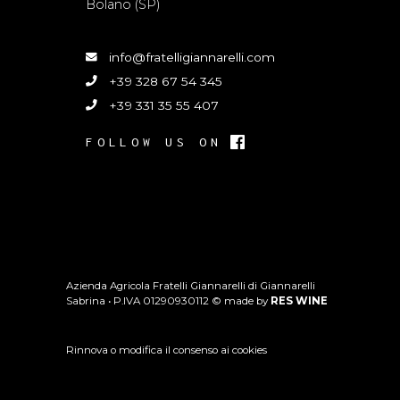
Bolano (SP)
info@fratelligiannarelli.com
+39 328 67 54 345
+39 331 35 55 407
FOLLOW US ON
Azienda Agricola Fratelli Giannarelli di Giannarelli
Sabrina • P.IVA 01290930112 © made by
RES WINE
Rinnova o modifica il consenso ai cookies